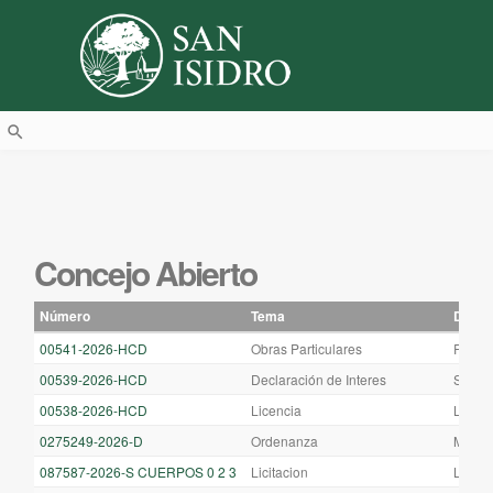
search
Concejo Abierto
Número
Tema
Descr
00541-2026-HCD
Obras Particulares
REFE
00539-2026-HCD
Declaración de Interes
S/ SE
00538-2026-HCD
Licencia
LICN
0275249-2026-D
Ordenanza
MODIF
087587-2026-S CUERPOS 0 2 3
Licitacion
LICIT